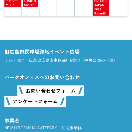
曜
曜
曜
ークマー
FUSION
PREMIER
日,
日,
日,
ケット
NIGHT
JAPAN
8
9
9
2026
月
月
月
Round8
25th
1st
5th
2026
2026
2026
旧広島市民球場跡地イベント広場
〒730-0011 広島県広島市中区基町5番地（中央公園の一部）
パークオフィスへのお問い合わせ
お問い合わせフォーム
アンケートフォーム
事業者
NEW HIROSHIMA GATEPARK 共同事業体