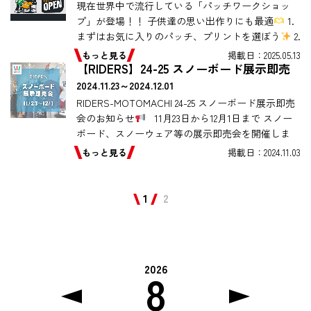
現在世界中で流行している「パッチワークショッ
プ」が登場！！ 子供達の思い出作りにも最適
1.
まずはお気に入りのパッチ、プリントを選ぼう
2.
カスタマイズしたいTシャツ、パーカー、ズボンを
もっと見る
掲載日：2025.05.13
[…]
【RIDERS】24-25 スノーボード展示即売
会のお知らせ
2024.11.23～2024.12.01
RIDERS-MOTOMACHI 24-25 スノーボード展示即売
会のお知らせ
11月23日から12月1日まで スノー
ボード、スノーウェア等の展示即売会を開催しま
す。 雪が多いと予想される今シーズン […]
もっと見る
掲載日：2024.11.03
1
2
2026
8