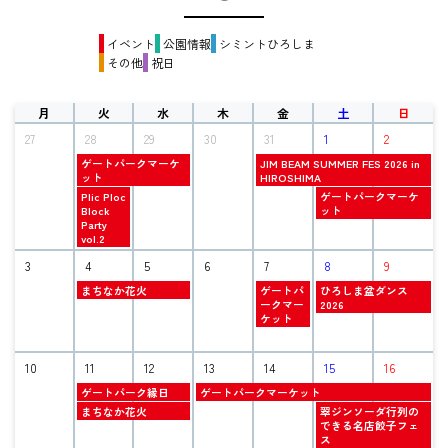
イベント
公園情報
シミントひろしま
その他
祝日
月
火
水
木
金
土
日
27
28
29
30
31
1
2
火
金
ゲートパークマーケ
JIM BEAM SUMMER FES 2026 in
曜
曜
ット
HIROSHIMA
日,
日,
火
土
Plic Ploc
ゲートパークマーケ
7
7
曜
曜
Block
ット
月
月
日,
日,
Party
28th
31st
7
8
vol.2
2026
2026
月
月
3
28th
4
5
6
7
1st
8
9
2026
2026
火
金
土
まちなか花火
ゲートパ
ひろしま盆ダンス
曜
曜
曜
ークマー
2026
日,
日,
日,
ケット
8
8
8
月
月
月
4th
7th
8th
10
11
12
13
14
15
16
2026
2026
2026
火
木
ゲートパーク縁日
ゲートパークマーケット
曜
曜
火
土
まちなか花火
翠ジンソーダ行列の
日,
日,
曜
曜
できる名店餃子フェ
8
8
日,
日,
ス
月
月