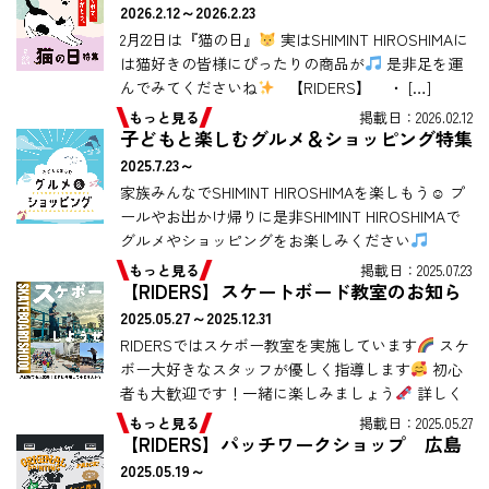
2026.2.12～2026.2.23
2月22日は『猫の日』
実はSHIMINT HIROSHIMAに
は猫好きの皆様にぴったりの商品が
是非足を運
んでみてくださいね
【RIDERS】 ・ […]
もっと見る
掲載日：2026.02.12
子どもと楽しむグルメ＆ショッピング特集
2025.7.23～
家族みんなでSHIMINT HIROSHIMAを楽しもう☺ プ
ールやお出かけ帰りに是非SHIMINT HIROSHIMAで
グルメやショッピングをお楽しみください
good […]
もっと見る
掲載日：2025.07.23
【RIDERS】スケートボード教室のお知ら
せ
2025.05.27～2025.12.31
RIDERSではスケボー教室を実施しています
スケ
ボー大好きなスタッフが優しく指導します
初心
者も大歓迎です！一緒に楽しみましょう
詳しく
は店舗まで、お気軽にお問い合 […]
もっと見る
掲載日：2025.05.27
【RIDERS】パッチワークショップ 広島
2025.05.19～