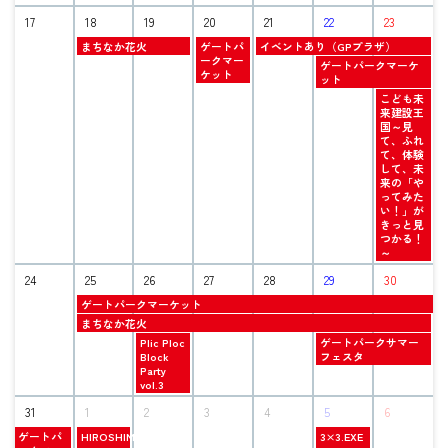
8
8
11th
13th
月
月
17
18
19
20
21
22
23
2026
2026
11th
15th
火
木
金
2026
まちなか花火
ゲートパ
イベントあり（GPプラザ）
2026
曜
曜
曜
ークマー
土
ゲートパークマーケ
日,
日,
日,
ケット
曜
ット
8
8
8
日,
日
こども未
月
月
月
8
曜
来建設王
18th
20th
21st
月
日,
国～見
2026
2026
2026
22nd
8
て、ふれ
2026
月
て、体験
23rd
して、未
2026
来の「や
ってみた
い！」が
きっと見
つかる！
～
24
25
26
27
28
29
30
火
ゲートパークマーケット
曜
火
まちなか花火
日,
曜
水
土
Plic Ploc
ゲートパークサマー
8
日,
曜
曜
Block
フェスタ
月
8
日,
日,
Party
25th
月
8
8
vol.3
2026
25th
月
月
2026
31
1
26th
2
3
4
29th
5
6
2026
2026
火
火
土
ゲートパ
HIROSHIMA
3×3.EXE