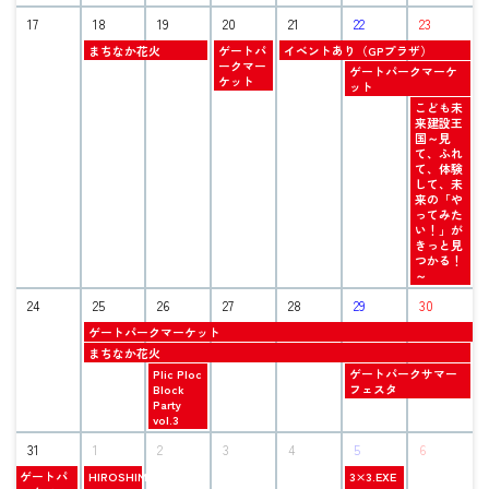
8
8
11th
13th
月
月
17
18
19
20
21
22
23
2026
2026
11th
15th
火
木
金
2026
まちなか花火
ゲートパ
イベントあり（GPプラザ）
2026
曜
曜
曜
ークマー
土
ゲートパークマーケ
日,
日,
日,
ケット
曜
ット
8
8
8
日,
日
こども未
月
月
月
8
曜
来建設王
18th
20th
21st
月
日,
国～見
2026
2026
2026
22nd
8
て、ふれ
2026
月
て、体験
23rd
して、未
2026
来の「や
ってみた
い！」が
きっと見
つかる！
～
24
25
26
27
28
29
30
火
ゲートパークマーケット
曜
火
まちなか花火
日,
曜
水
土
Plic Ploc
ゲートパークサマー
8
日,
曜
曜
Block
フェスタ
月
8
日,
日,
Party
25th
月
8
8
vol.3
2026
25th
月
月
2026
31
1
26th
2
3
4
29th
5
6
2026
2026
火
火
土
ゲートパ
HIROSHIMA
3×3.EXE