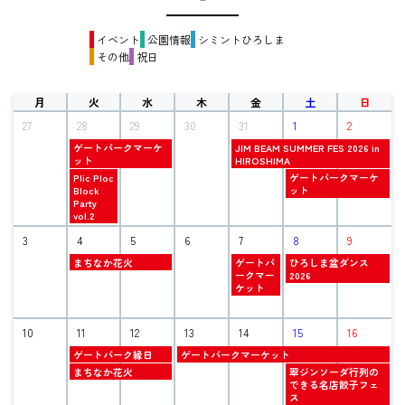
イベント
公園情報
シミントひろしま
その他
祝日
月
火
水
木
金
土
日
27
28
29
30
31
1
2
火
金
ゲートパークマーケ
JIM BEAM SUMMER FES 2026 in
曜
曜
ット
HIROSHIMA
日,
日,
火
土
Plic Ploc
ゲートパークマーケ
7
7
曜
曜
Block
ット
月
月
日,
日,
Party
28th
31st
7
8
vol.2
2026
2026
月
月
3
28th
4
5
6
7
1st
8
9
2026
2026
火
金
土
まちなか花火
ゲートパ
ひろしま盆ダンス
曜
曜
曜
ークマー
2026
日,
日,
日,
ケット
8
8
8
月
月
月
4th
7th
8th
10
11
12
13
14
15
16
2026
2026
2026
火
木
ゲートパーク縁日
ゲートパークマーケット
曜
曜
火
土
まちなか花火
翠ジンソーダ行列の
日,
日,
曜
曜
できる名店餃子フェ
8
8
日,
日,
ス
月
月