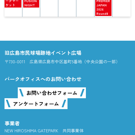
曜
曜
曜
ークマー
FUSION
PREMIER
日,
日,
日,
ケット
NIGHT
JAPAN
8
9
9
2026
月
月
月
Round8
25th
1st
5th
2026
2026
2026
旧広島市民球場跡地イベント広場
〒730-0011 広島県広島市中区基町5番地（中央公園の一部）
パークオフィスへのお問い合わせ
お問い合わせフォーム
アンケートフォーム
事業者
NEW HIROSHIMA GATEPARK 共同事業体