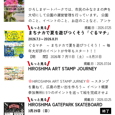
ひろしまゲートパークでは、市民のみなさまの声を
大切にして公園の運営管理を行っています。 公園
のこと、イベントのこと、お店のことなど、アンケ
ートにご協力をお願いします。 ★アンケートへの
もっと見る
掲載日：2026.07.25
回答はこちらから★
まちナカで夏を遊びつくそう「ぐるマチ」
2026.7.3～2026.8.31
ぐるマチ ～ まちナカで夏を遊びつくそう！ ～ 毎
年大好評のイベントが今年もスタート！！
【期 間】 2026年７月11日（土）～8月31日
（月） 【内 容】 期間中、ぐるマチ対象13施設
もっと見る
掲載日：2026.07.04
の当日の使用済 […]
HIROSHIMA ART STAMP JOURNEY
HIROSHIMA ART STAMP JURNEY
～スタンプ
を重ねて、広島の思い出を作ろう～ イベント概要
参加無料!! 5つのポイントを巡って絵を完成させよ
う！ 重ねおしスタンプ […]
もっと見る
掲載日：2026.03.25
HIROSHIMA GATEPARK SKATEBOARD
FESTIVAL
3月29日（日）
終了