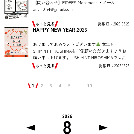
【問い合わせ】RIDERS Motomachi・メール
anchi0124@gmail.com
もっと見る
掲載日：2026.03.23
HAPPY NEW YEAR!2026
あけましておめでとうございます
本年も
SHIMINT HIROSHIMAをご愛顧いただきますようお
願い申し上げます。 SHIMINT HIROSHIMAではお
正月のおすすめアイテムや福袋な […]
もっと見る
掲載日：2025.12.26
1
2
3
4
5
...
10
...
2026
8