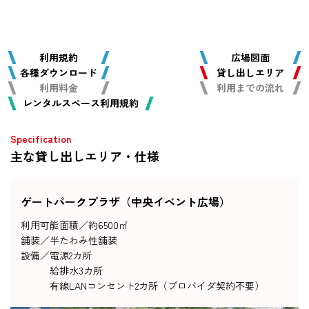
利用規約
広場図面
各種ダウンロード
貸し出しエリア
利用料金
利用までの流れ
レンタルスペース利用規約
主な貸し出しエリア・仕様
ゲートパークプラザ（中央イベント広場）
利用可能面積／
約6500㎡
舗装／
半たわみ性舗装
設備／
電源2カ所
給排水3カ所
有線LANコンセント2カ所（プロバイダ契約不要）