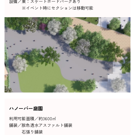
設備／
東：スケートボードパークあり
※イベント時にセクションは移動可能
ハノーバー庭園
利用可能面積／
約3600㎡
舗装／
脱色透水アスファルト舗装
石張り舗装