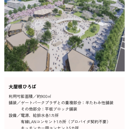
大屋根ひろば
利用可能面積／
約900㎡
舗装／
ゲートパークプラザとの重複部分：半たわみ性舗装
その他部分：平板ブロック舗装
設備／
電源、給排水各1カ所
有線LANコンセント1カ所（プロバイダ契約不要）
キッチンカー用コンセント5カ所