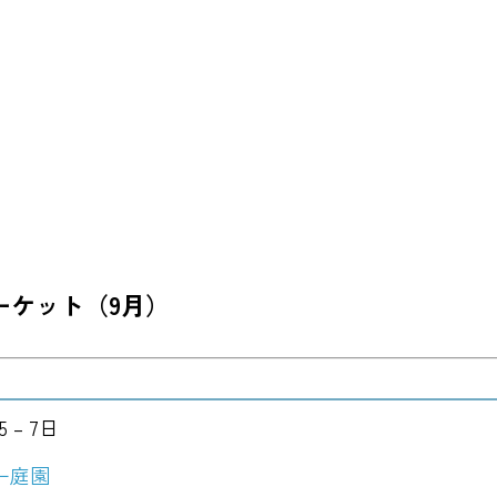
ーケット（9月）
5
–
7日
ー庭園